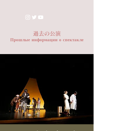
​過去の公演
Прошлые информации о спектакле