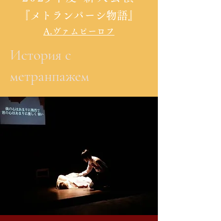
『メトランパーシ物語
』​
A
.​ヴァムピーロフ
История с
метранпажем