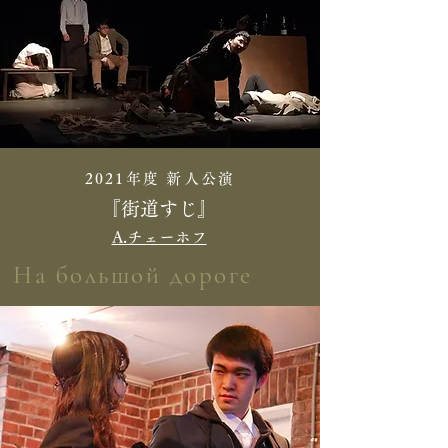
2021年度 新人公演
『街道すじ』
A.チェーホフ
На большой дороге