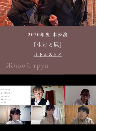
2020年度 本公演
​『生ける屍』
Л
.トルストイ
Живой труп