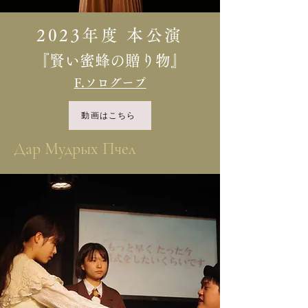
2023年度 本公演
『賢い蜜蜂の贈り物』​
F.ソログープ
動画はこちら
Дар Мудрых Пчел