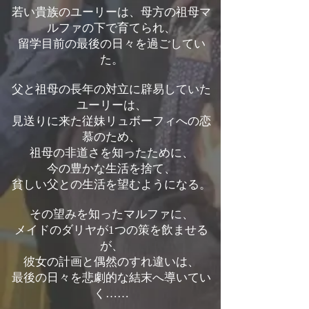
若い貴族のユーリーは、母方の祖母マ
ルファの下で育てられ、
留学目前の最後の日々を過ごしてい
た。
父と祖母の長年の対立に辟易していた
ユーリーは、
見送りに来た従妹リュボーフィへの恋
慕のため、
祖母の非道さを知ったために、
今の豊かな生活を捨て、
貧しい父との生活を望むようになる。
その望みを知ったマルファに、
メイドのダリヤが1つの策を飲ませる
が、
彼女の計画と偶然のすれ違いは、
最後の日々を悲劇的な結末へ導いてい
く……