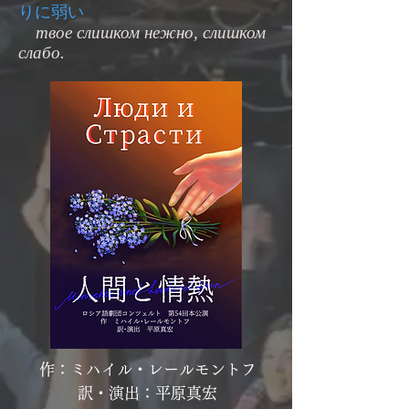
りに弱い
твое слишком нежно, слишком
слабо.
​​作：ミハイル・レールモントフ
訳・演出：平原真宏