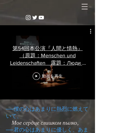
第54回本公演『人間と情熱』
（原題：Menschen und
Leidenschaften 露題：Люди и
страсти）
動画を再生
──僕の心はあまりに熱烈に燃えて
いて、
Мое сердце слишком пылко,
──君の心はあまりに優しく、あま