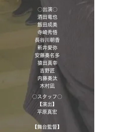
〇出演〇
酒田竜也
飯田成美
寺崎秀悟
長谷川朝香
新井愛弥
安藤奏名多
猿田真幸
吉野匠
内藤奏汰
木村凪
〇スタッフ〇
【演出】
平原真宏
【舞台監督】