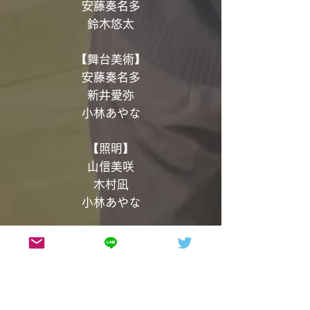
安藤奏名多
鈴木悠太
【舞台美術】
安藤奏名多
新井愛弥
小林あやな
【照明】
山信美咲
木村凪
小林あやな
【音響】
瀬野豪志
【字幕】
平田琴子