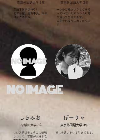
​東京外国語大学 3年
​東京外国語大学 3年
年齢不詳系男(子)？
​一つの目標というものを持
​何でも屋、副幹事長、本体
っていないためふらふら寄
はメガネの方。
り道して生きてます。
人生それなりにわくわくで
す
NO IMAGE
NO IMAGE
​しらみお
​ぼーりゃ
早稲田大学 3年
​東京外国語大学 3年
​ロシア語はそこそこに勉強
​推しを追いかけて生きてます。
しつつの、音楽が大好きな