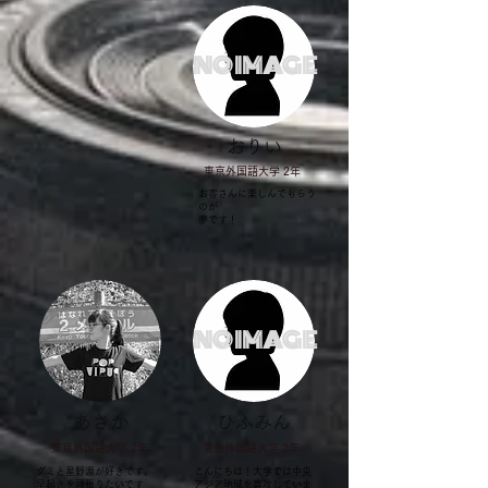
NO IMAGE
​おりい
​東京外国語大学 2年
お客さんに楽しんでもらう
のが
​夢です！
NO IMAGE
​あさか
​ひふみん
​東京外国語大学 2年
​東京外国語大学 2年
グミと星野源が好きです。
​こんにちは！大学では中央
早起きを頑張りたいです
アジア地域を専攻していま