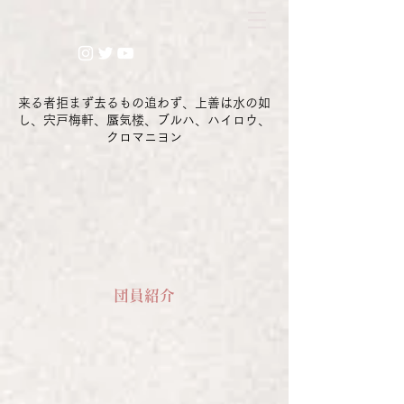
​来る者拒まず去るもの追わず、上善は水の如
し、宍戸梅軒、蜃気楼、ブルハ、ハイロウ、
クロマニヨン
​団員紹介