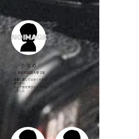
す。よろしくお願いします
NO IMAGE
​かなめ
​東京外国語大学 2年
演劇に関しては全くの初心
者ですが、
​ロシア語を学びたくて入団
しました