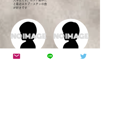
大学生です。ロシア絡みだ
と最近はカプースチンの曲
が好きです
NO IMAGE
NO IMAGE
​すずね
​ちほ
早稲田大学 3年
​東京外国語大学 3年
​この劇団で色々なことをやりたいと思ってい
ます。よろしくお願いします！
演劇の世界に踏み入れてしま