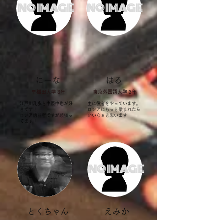
NO IMAGE
NO IMAGE
​にーな
​はる
早稲田大学 3年
​東京外国語大学 3年
江戸川乱歩と中原中也が好
主に役者をやっています。
きです！
​ロシアにもっと染まれたら
​ロシア語弱者ですが頑張っ
いいなぁと思います
てます！
NO IMAGE
​とくちゃん
​えみか